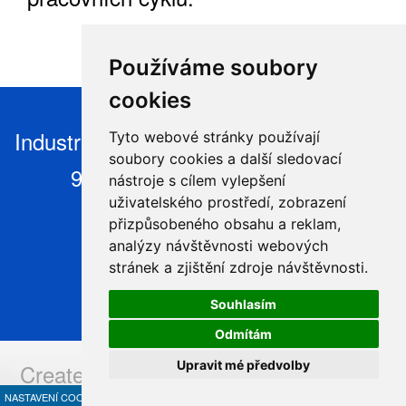
Používáme soubory
cookies
Industry Robotics s.r.o, Nýdek 446, 739
Tyto webové stránky používají
soubory cookies a další sledovací
95 Nýdek, Česká Republika
nástroje s cílem vylepšení
uživatelského prostředí, zobrazení
+420 604 925 295,
přizpůsobeného obsahu a reklam,
info@industryrobotics.cz
,
analýzy návštěvnosti webových
stránek a zjištění zdroje návštěvnosti.
www.industryrobotics.cz
Souhlasím
Odmítám
Upravit mé předvolby
Created and operated by:
www.issa.cz
NASTAVENÍ COOKIES