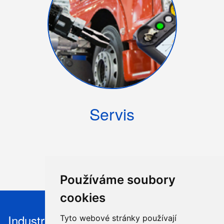
Servis
Používáme soubory
cookies
Industry Robotics s.r.o, Nýdek 446, 739
Tyto webové stránky používají