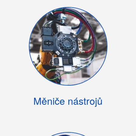
Měniče nástrojů