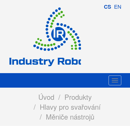
Industry
EN
CS
Robotics
Togg
navi
Úvod
/
Produkty
/
Hlavy pro svařování
/ Měniče nástrojů