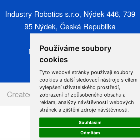
Industry Robotics s.r.o, Nýdek 446, 739
95 Nýdek, Česká Republika
+420 604 925 295,
Používáme soubory
info@industryrobotics.cz
,
cookies
www.industryrobotics.cz
Tyto webové stránky používají soubory
cookies a další sledovací nástroje s cílem
vylepšení uživatelského prostředí,
Created and operated by:
www.issa.cz
zobrazení přizpůsobeného obsahu a
reklam, analýzy návštěvnosti webových
stránek a zjištění zdroje návštěvnosti.
Souhlasím
Odmítám