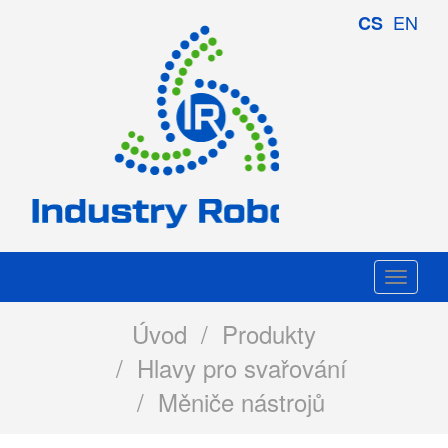
Industry
EN
CS
Robotics
Togg
navi
Úvod
/
Produkty
/
Hlavy pro svařování
/ Měniče nástrojů