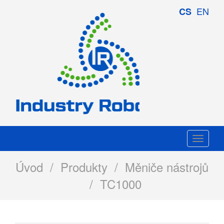
Industry
EN
CS
Robotics
Togg
navi
Úvod
/
Produkty
/
Měniče nástrojů
/ TC1000